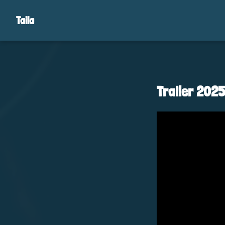
Taila
Trailer 202